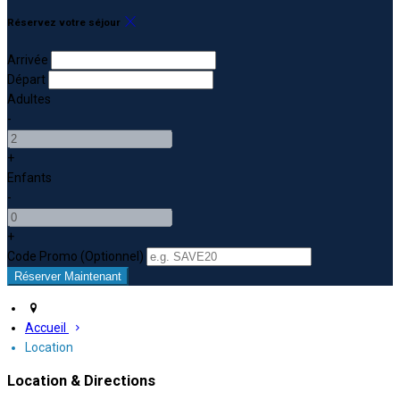
Réservez votre séjour
Arrivée
Départ
Adultes
-
+
Enfants
-
+
Code Promo
(
Optionnel
)
Accueil
Location
Location & Directions