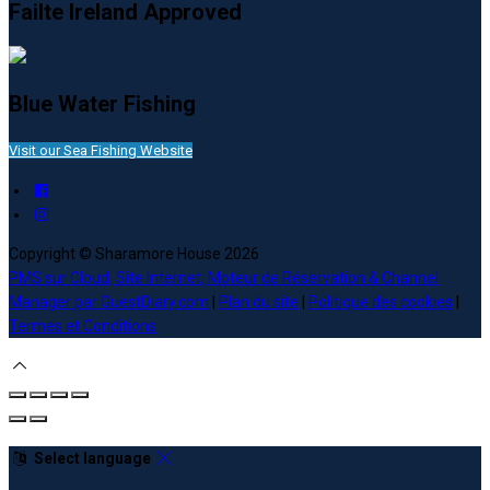
Failte Ireland Approved
Blue Water Fishing
Visit our Sea Fishing Website
Copyright ©
Sharamore House 2026
PMS sur Cloud, Site Internet, Moteur de Réservation & Channel
Manager par GuestDiary.com
|
Plan du site
|
Politique des cookies
|
Termes et Conditions
Select language