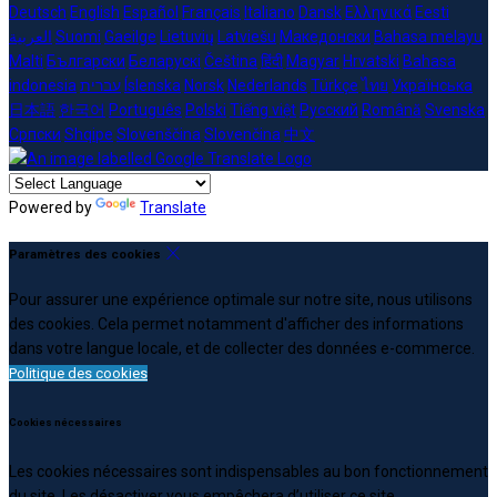
Deutsch
English
Español
Français
Italiano
Dansk
Ελληνικά
Eesti
العربية
Suomi
Gaeilge
Lietuvių
Latviešu
Македонски
Bahasa melayu
Malti
Български
Беларускі
Čeština
हिंदी
Magyar
Hrvatski
Bahasa
indonesia
עברית
Íslenska
Norsk
Nederlands
Türkçe
ไทย
Українська
日本語
한국어
Português
Polski
Tiếng việt
Русский
Română
Svenska
Српски
Shqipe
Slovenščina
Slovenčina
中文
Powered by
Translate
Paramètres des cookies
Pour assurer une expérience optimale sur notre site, nous utilisons
des cookies. Cela permet notamment d'afficher des informations
dans votre langue locale, et de collecter des données e-commerce.
Politique des cookies
Cookies nécessaires
Les cookies nécessaires sont indispensables au bon fonctionnement
du site. Les désactiver vous empêchera d’utiliser ce site.