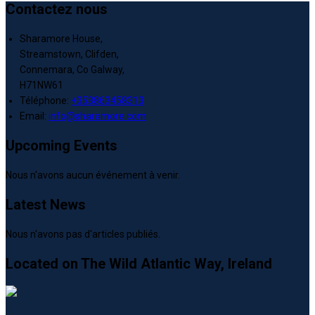
Contactez nous
Sharamore House,
Streamstown, Clifden,
Connemara, Co Galway,
H71NW61
Téléphone
:
+353863458313
Email:
info@sharamore.com
Upcoming Events
Nous n'avons aucun événement à venir.
Latest News
Nous n'avons pas d'articles publiés.
Located on The Wild Atlantic Way, Ireland