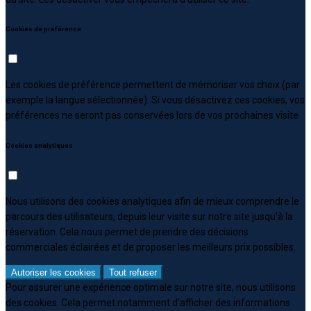
Cookies de préférence
Les cookies de préférence permettent de mémoriser vos choix (par
exemple la langue sélectionnée). Si vous désactivez ces cookies, vos
préférences ne seront pas conservées lors de vos prochaines visite
Cookies analytiques
Nous utilisons des cookies analytiques afin de mieux comprendre le
parcours des utilisateurs, depuis leur visite sur notre site jusqu’à la
réservation. Cela nous permet de prendre des décisions
commerciales éclairées et de proposer les meilleurs prix possibles.
Autoriser les cookies
Tout refuser
Pour assurer une expérience optimale sur notre site, nous utilisons
des cookies. Cela permet notamment d'afficher des informations